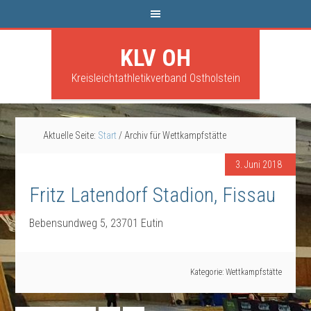
KLV OH
Kreisleichtathletikverband Ostholstein
Aktuelle Seite:
Start
/
Archiv für Wettkampfstätte
3. Juni 2018
Fritz Latendorf Stadion, Fissau
Bebensundweg 5, 23701 Eutin
Kategorie:
Wettkampfstätte