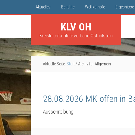
Aktuelles
Berichte
Wettkämpfe
Ergebnisse
KLV OH
Kreisleichtathletikverband Ostholstein
Aktuelle Seite:
Start
/
Archiv für Allgemein
28.08.2026 MK offen in B
Ausschreibung