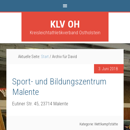
KLV OH
Kreisleichtathletikverband Ostholstein
Aktuelle Seite:
Start
/
Archiv für David
3. Juni 2018
Sport- und Bildungszentrum
Malente
Eutiner Str. 45, 23714 Malente
Kategorie:
Wettkampfstätte