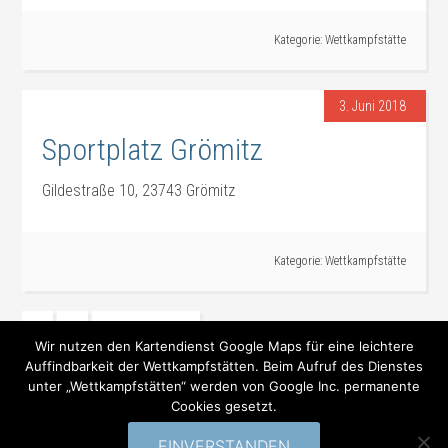
Kategorie:
Wettkampfstätte
3. Juni 2018
Sportplatz Grömitz
Gildestraße 10, 23743 Grömitz
Kategorie:
Wettkampfstätte
1
2
Nächste Seite »
Wir nutzen den Kartendienst Google Maps für eine leichtere
Auffindbarkeit der Wettkampfstätten. Beim Aufruf des Dienstes
unter „Wettkampfstätten“ werden von Google Inc. permanente
Cookies gesetzt.
Vorstand
Impressum/Datenschutz
Vereine
EINVERSTANDEN